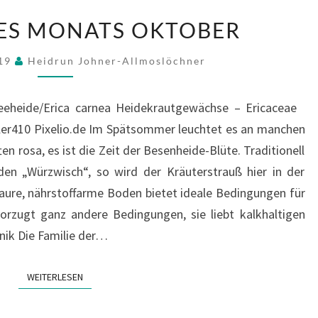
PFLANZE
ES MONATS OKTOBER
DES
MONATS
019
Heidrun Johner-Allmoslöchner
OKTOBER
eeheide/Erica carnea Heidekrautgewächse – Ericaceae
ller410 Pixelio.de Im Spätsommer leuchtet es an manchen
en rosa, es ist die Zeit der Besenheide-Blüte. Traditionell
den „Würzwisch“, so wird der Kräuterstrauß hier in der
aure, nährstoffarme Boden bietet ideale Bedingungen für
orzugt ganz andere Bedingungen, sie liebt kalkhaltigen
nik Die Familie der…
WEITERLESEN
WEITERLESEN