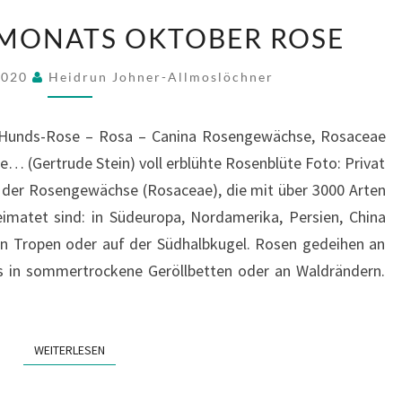
PFLANZE
 MONATS OKTOBER ROSE
DES
MONATS
2020
Heidrun Johner-Allmoslöchner
OKTOBER
ROSE
 Hunds-Rose – Rosa – Canina Rosengewächse, Rosaceae
se… (Gertrude Stein) voll erblühte Rosenblüte Foto: Privat
e der Rosengewächse (Rosaceae), die mit über 3000 Arten
imatet sind: in Südeuropa, Nordamerika, Persien, China
en Tropen oder auf der Südhalbkugel. Rosen gedeihen an
is in sommertrockene Geröllbetten oder an Waldrändern.
WEITERLESEN
WEITERLESEN