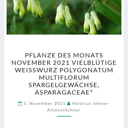
PFLANZE
PFLANZE DES MONATS
DES
NOVEMBER 2021 VIELBLÜTIGE
MONATS
WEISSWURZ POLYGONATUM M
NOVEMBER
ULTIFLORUM S
2021
PARGELGEWÄCHSE, A
VIELBLÜTIGE
SPARAGACEAE*
WEISSWURZ P
OLYGONATUM M
1. November 2021
Heidrun Johner-
Allmoslöchner
ULTIFLORUM S
PARGELGEWÄCHSE, A
SPARAGACEAE*