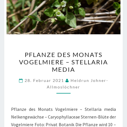
PFLANZE
PFLANZE DES MONATS
DES
VOGELMIERE – STELLARIA
MONATS
MEDIA
VOGELMIERE
–
28. Februar 2021
Heidrun Johner-
STELLARIA
Allmoslöchner
MEDIA
Pflanze des Monats Vogelmiere – Stellaria media
Nelkengewächse – Caryophyllaceae Sternen-Blüte der
Vogelmiere Foto: Privat Botanik Die Pflanze wird 10 –