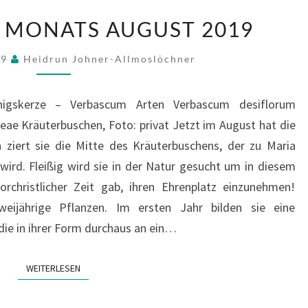
PFLANZE
S MONATS AUGUST 2019
DES
MONATS
19
Heidrun Johner-Allmoslöchner
AUGUST
2019
igskerze – Verbascum Arten Verbascum desiflorum
ae Kräuterbuschen, Foto: privat Jetzt im August hat die
 ziert sie die Mitte des Kräuterbuschens, der zu Maria
ird. Fleißig wird sie in der Natur gesucht um in diesem
orchristlicher Zeit gab, ihren Ehrenplatz einzunehmen!
weijährige Pflanzen. Im ersten Jahr bilden sie eine
die in ihrer Form durchaus an ein…
WEITERLESEN
WEITERLESEN