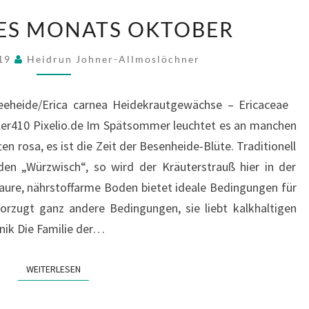
PFLANZE
ES MONATS OKTOBER
DES
MONATS
019
Heidrun Johner-Allmoslöchner
OKTOBER
eeheide/Erica carnea Heidekrautgewächse – Ericaceae
ller410 Pixelio.de Im Spätsommer leuchtet es an manchen
en rosa, es ist die Zeit der Besenheide-Blüte. Traditionell
den „Würzwisch“, so wird der Kräuterstrauß hier in der
aure, nährstoffarme Boden bietet ideale Bedingungen für
orzugt ganz andere Bedingungen, sie liebt kalkhaltigen
nik Die Familie der…
WEITERLESEN
WEITERLESEN