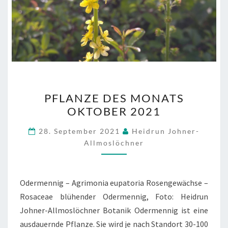
PFLANZE
PFLANZE DES MONATS
DES
OKTOBER 2021
MONATS
OKTOBER
28. September 2021
Heidrun Johner-
2021
Allmoslöchner
Odermennig – Agrimonia eupatoria Rosengewächse –
Rosaceae blühender Odermennig, Foto: Heidrun
Johner-Allmoslöchner Botanik Odermennig ist eine
ausdauernde Pflanze. Sie wird je nach Standort 30-100