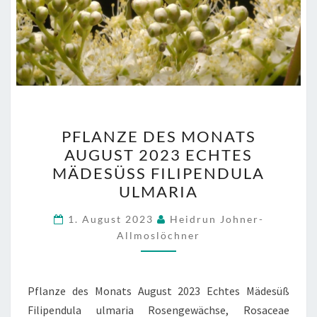
PFLANZE
PFLANZE DES MONATS
DES
AUGUST 2023 ECHTES
MONATS
MÄDESÜSS FILIPENDULA U
AUGUST
LMARIA
2023
ECHTES
1. August 2023
Heidrun Johner-
Allmoslöchner
MÄDESÜSS F
ILIPENDULA U
LMARIA
Pflanze des Monats August 2023 Echtes Mädesüß
Filipendula ulmaria Rosengewächse, Rosaceae