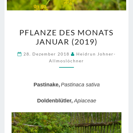
PFLANZE
PFLANZE DES MONATS
DES
JANUAR (2019)
MONATS
JANUAR
28. Dezember 2018
Heidrun Johner-
(2019)
Allmoslöchner
Pastinake,
Pastinaca sativa
Doldenblütler,
Apiaceae