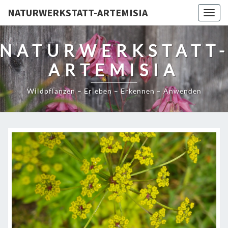
NATURWERKSTATT-ARTEMISIA
Togg
navig
NATURWERKSTATT
ARTEMISIA
Wildpflanzen – Erleben – Erkennen – Anwenden