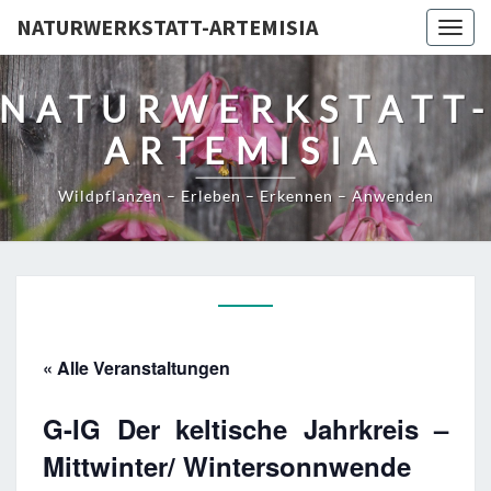
NATURWERKSTATT-ARTEMISIA
Togg
navig
NATURWERKSTATT
ARTEMISIA
Wildpflanzen – Erleben – Erkennen – Anwenden
« Alle Veranstaltungen
G-IG Der keltische Jahrkreis –
Mittwinter/ Wintersonnwende