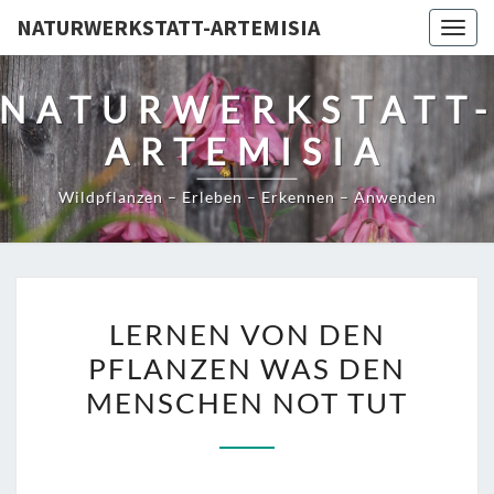
NATURWERKSTATT-ARTEMISIA
Togg
navig
NATURWERKSTATT
ARTEMISIA
Wildpflanzen – Erleben – Erkennen – Anwenden
LERNEN
LERNEN VON DEN
VON
PFLANZEN WAS DEN
DEN
MENSCHEN NOT TUT
PFLANZEN
WAS
DEN
MENSCHEN