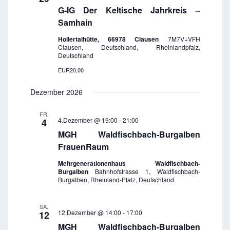
g
G-IG Der Keltische Jahrkreis –
a
Samhain
t
Hollertalhütte, 66978 Clausen
7M7V+VFH
Clausen, Deutschland, Rheinlandpfalz,
i
Deutschland
o
EUR20,00
n
Dezember 2026
FR.
4.Dezember @ 19:00
-
21:00
4
MGH Waldfischbach-Burgalben
FrauenRaum
Mehrgenerationenhaus Waldfischbach-
Burgalben
Bahnhofstrasse 1, Waldfischbach-
Burgalben, Rheinland-Pfalz, Deutschland
SA.
12.Dezember @ 14:00
-
17:00
12
MGH Waldfischbach-Burgalben