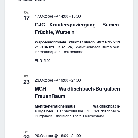
a
u
v
SA.
n
i
17.Oktober @ 14:00
-
16:00
17
g
d
G-IG Kräuterspaziergang „Samen,
a
A
Früchte, Wurzeln“
t
n
i
Wappenschmiede Waldfischbach 49°16'29.2"N
s
o
7°39'36.8"E
K32 26, Waldfischbach-Burgalben,
Rheinlandpfalz, Deutschland
n
i
EUR15,00
c
h
FR.
t
23.Oktober @ 19:00
-
21:00
23
e
MGH Waldfischbach-Burgalben
n
FrauenRaum
,
Mehrgenerationenhaus Waldfischbach-
N
Burgalben
Bahnhofstrasse 1, Waldfischbach-
Burgalben, Rheinland-Pfalz, Deutschland
a
v
DO.
i
29.Oktober @ 18:00
-
21:00
29