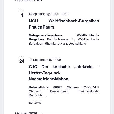
r
s
a
a
h
t
a
n
e
t
FR.
e
n
s
4.September @ 19:00
-
21:00
4
u
t
s
MGH Waldfischbach-Burgalben
m
a
FrauenRaum
t
l
w
a
t
Mehrgenerationenhaus Waldfischbach-
ä
Burgalben
Bahnhofstrasse 1, Waldfischbach-
l
u
Burgalben, Rheinland-Pfalz, Deutschland
h
n
t
l
g
u
A
DO.
e
24.September @ 18:00
n
24
n
n
G-IG Der keltische Jahrkreis –
g
s
.
Herbst-Tag-und-
i
e
c
Nachtgleiche/Mabon
n
h
S
Hollertalhütte, 66978 Clausen
7M7V+VFH
t
Clausen, Deutschland, Rheinlandpfalz,
u
e
Deutschland
n
c
EUR20,00
-
h
N
e
Oktober 2026