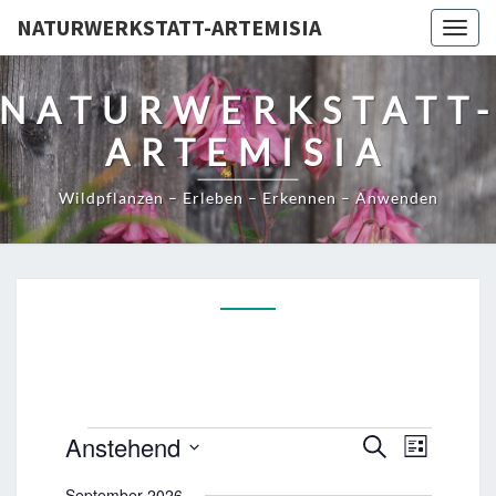
NATURWERKSTATT-ARTEMISIA
Togg
navig
NATURWERKSTATT
ARTEMISIA
Wildpflanzen – Erleben – Erkennen – Anwenden
Veranstaltungen
V
V
Anstehend
S
L
e
u
e
D
i
r
c
September 2026